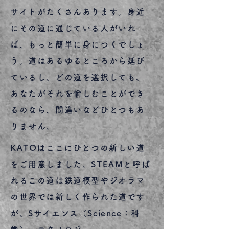
サイトがたくさんあります。身近
にその道に通じている人がいれ
ば、もっと簡単に身につくでしょ
う。道はあるゆるところから延び
ているし、どの道を選択しても、
あなたがそれを愉しむことができ
るのなら、間違いなどひとつもあ
りません。
KATOはここにひとつの新しい道
をご用意しました。STEAMと呼ば
れるこの道は鉄道模型やジオラマ
の世界では新しく作られた道です
が、Sサイエンス（Science：科