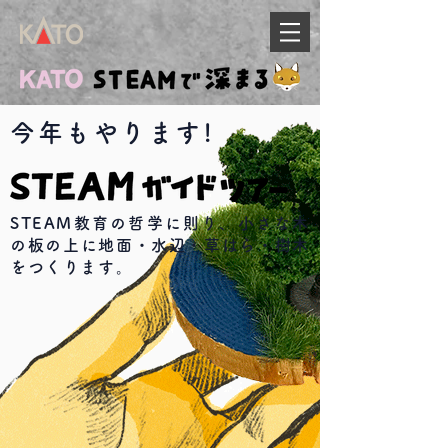
今年もやります!
STEAM教育の哲学に則り、
小さな木
の板の上に地面・水辺・草はら・樹木
をつくります。