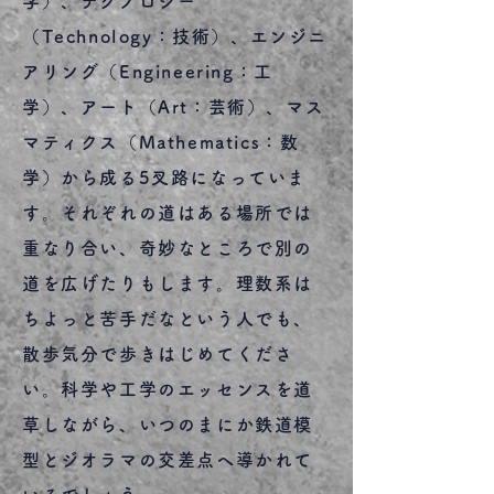
学）、テクノロジー
（Technology：技術）、エンジニ
アリング（Engineering：工
学）、アート（Art：芸術）、マス
マティクス（Mathematics：数
学）から成る5叉路になっていま
す。それぞれの道はある場所では
重なり合い、奇妙なところで別の
道を広げたりもします。理数系は
ちよっと苦手だなという人でも、
散歩気分で歩きはじめてくださ
い。科学や工学のエッセンスを道
草しながら、いつのまにか鉄道模
型とジオラマの交差点へ導かれて