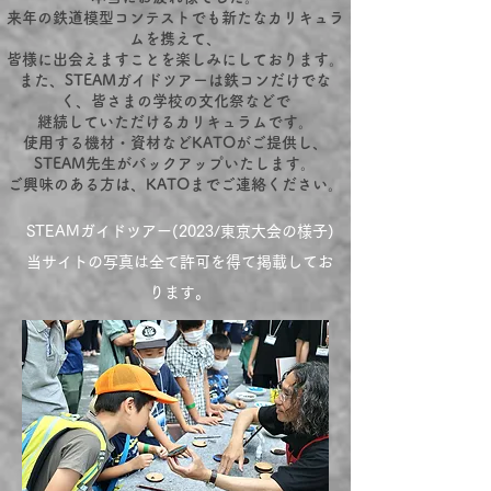
来年の鉄道模型コンテストでも新たなカリキュラ
ムを携えて、
皆様に出会えますことを楽しみにしております。
また、STEAMガイドツアーは鉄コンだけでな
く、皆さまの学校の文化祭などで
継続していただけるカリキュラムです。
使用する機材・資材などKATOがご提供し、
STEAM先生がバックアップいたします。
​ご興味のある方は、KATOまでご連絡ください。
STEAMガイドツアー(2023/東京大会の様子)
当サイトの写真は全て許可を得て掲載してお
ります。