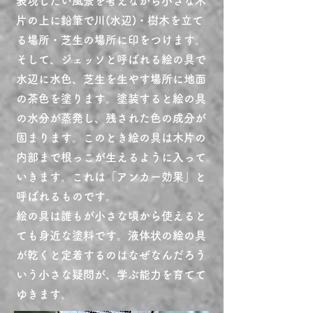
表現したい風景を考えながら小さな木
片の上に鉛筆で川(水辺)・樹木を立て
る場所・芝生の場所に印をつけます。
そして、ジェッソと呼ばれる絵の具で
水辺に水色、芝生を生やす場所に地面
の茶色を塗ります。塗装すると
絵の具
の水分が蒸発し、残された色の成分が
固まります。このとき絵の具は木片の
内部まで
根っこが生えるように
入って
いきます。これは「アンカー効果」と
呼ばれるものです。
​絵の具は誰もが小さな頃から使えると
ても身近な塗料です。液体状の絵の具
が乾くと定着するのはなぜなんだろう
いう小さな疑問が、学ぶ能力を育てて
ゆきます。