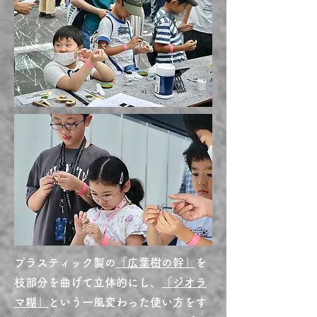
​プラスティック製の
「広葉樹の幹」
を
枝部分を曲げて立体的にし、
「ジオラ
マ糊」
という一風変わった使い方をす