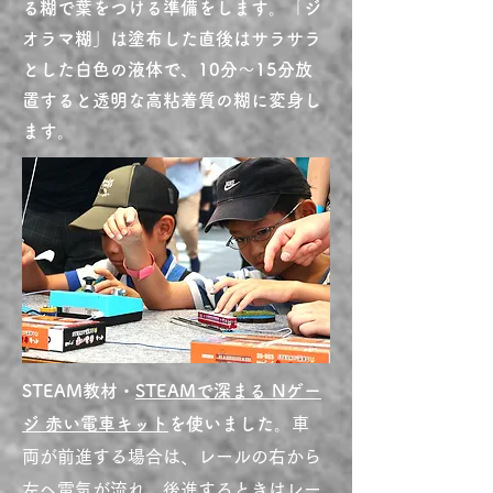
る糊で葉をつける準備をします。「ジ
オラマ糊」は塗布した直後はサラサラ
とした白色の液体で、10分〜15分放
置すると透明な高粘着質の糊に変身し
ます。
STEAM教材・
STEAMで深まる Nゲー
ジ 赤い電車キット
を使いました。
車
両が前進する場合は、レールの右から
左へ電気が流れ、後進するときはレー