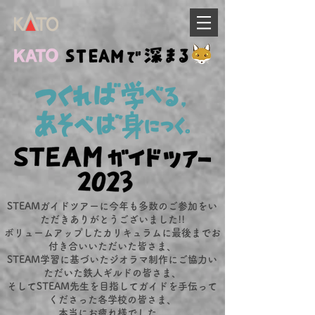
STEAMガイドツアーに今年も多数のご参加をい
ただきありがとうございました!!
ボリュームアップしたカリキュラムに最後までお
付き合いいただいた皆さま、
STEAM学習に基づいたジオラマ制作にご協力い
ただいた鉄人ギルドの皆さま、
そしてSTEAM先生を目指してガイドを手伝って
くださった各学校の皆さま、
本当にお疲れ様でした。